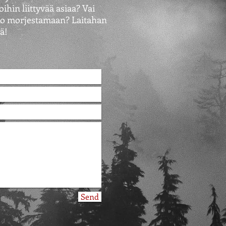
ihin liittyvää asiaa? Vai
tko morjestamaan? Laitahan
iä!
Send