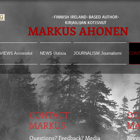
-FINNISH IRELAND-BASED AUTHOR-
KIRJAILIJAN KOTISIVUT
MARKUS AHONEN
VIEWS Arvostelut
NEWS Uutisia
JOURNALISM Journalismi
CONT
CONTACT
OT
MARKUS
MA
Questions? Feedback?
Media
Kysy