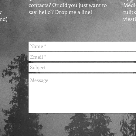
contacts? Or did you just want to
Medio
y
say 'hello'?
Drop me a line!
tuli
nd)
viest