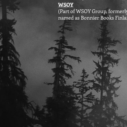
WSOY
(Part of WSOY Group, formerl
named as Bonnier Books Finla