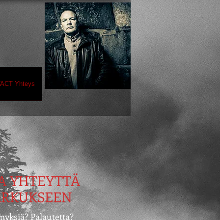
ACT Yhteys
A YHTEYTTÄ
RKUKSEEN
myksiä
? Palautetta?