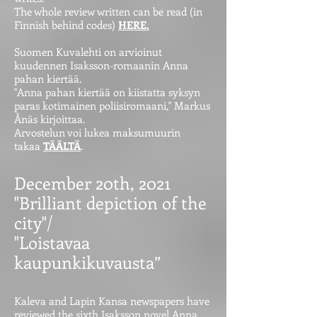
The whole review written can be read (in
Finnish behind codes)
HERE.
Suomen Kuvalehti on arvioinut
kuudennen Isaksson-romaanin Anna
pahan kiertää.
"Anna pahan kiertää on kiistatta syksyn
paras kotimainen poliisiromaani," Markus
Ånäs kirjoittaa.
Arvostelun voi lukea maksumuurin
takaa
TÄÄLTÄ
.
December 20th, 2021
"Brilliant depiction of the
city"/
"Loistavaa
kaupunkikuvausta”
Kaleva and Lapin Kansa newspapers have
reviewed the sixth Isaksson novel Anna