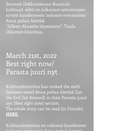
Suomen Dekkariseuran Ruumiin
kulttuuri -lehti on julkaissut erinomaisen
arvion kuudennesta Isaksson-romaanista
Anna pahan kiertää.
“Jälleen Ahoselta täysosuma”, Tuula
Okkonen kirjoittaa.
March 21st, 2022
Best right now/
Parasta juuri nyt
Kulttuuritoimitus has ranked the sixth
Isaksson novel Anna pahan kiertää (Let
the Evil Get Around) in their Parasta juuri
nyt (Best right now) section.
The whole story can be read (in Finnish)
HERE.
Kulttuuritoimitus on valinnut kuudennen
Isaksson-romaanin Anna pahan kiertää