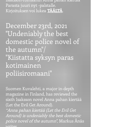
Parasta juuri nyt -palstalle.
Kirjoituksen voi lukea
TÄÄLTÄ
.
December 23rd, 2021
"Undeniably the best
domestic police novel of
the autumn"/
"Kiistatta syksyn paras
kotimainen
poliisiromaani"
Suomen Kuvalehti, a major in-depth
magazine in Finland, has reviewed the
sixth Isaksson novel Anna pahan kiertää
(Let the Evil Get Around).
“Anna pahan kiertää (Let the Evil Get
Around) is undeniably the best domestic
police novel of the autumn",
Markus Ånäs
writes.