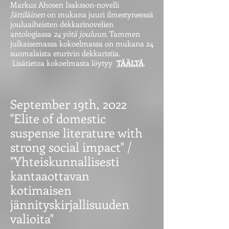
Markus Ahosen Isaksson-novelli
Jättiläinen
on mukana juuri ilmestyneessä
jouluaiheisten dekkarinovelien
antologiassa
24 yötä jouluun
. Tammen
julkaisemassa kokoelmassa on mukana 24
suomalaista eturivin dekkaristia.
Lisätietoa kokoelmasta löytyy
TÄÄLTÄ
.
September 19th, 2022
"Elite of domestic
suspense literature with
strong social impact" /
"Yhteiskunnallisesti
kantaaottavan
kotimaisen
jännityskirjallisuuden
valioita"