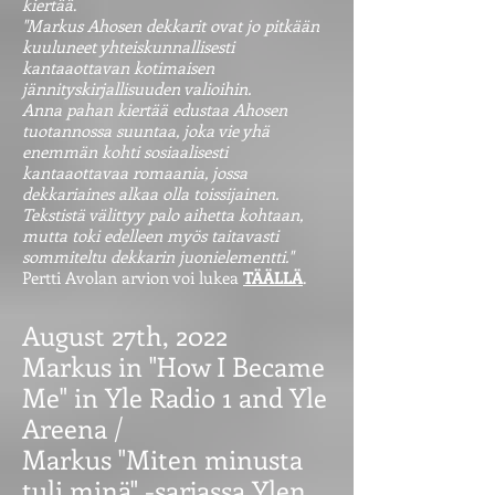
kiertää
.
"Markus Ahosen dekkarit ovat jo pitkään
kuuluneet yhteiskunnallisesti
kantaaottavan kotimaisen
jännityskirjallisuuden valioihin.
Anna pahan kiertää edustaa Ahosen
tuotannossa suuntaa, joka vie yhä
enemmän kohti sosiaalisesti
kantaaottavaa romaania, jossa
dekkariaines alkaa olla toissijainen.
Tekstistä välittyy palo aihetta kohtaan,
mutta toki edelleen myös taitavasti
sommiteltu dekkarin juonielementti."
Pertti Avolan arvion voi lukea
TÄÄLLÄ
.
August 27th, 2022
Markus in "How I Became
Me" in Yle Radio 1 and Yle
Areena /
Markus "Miten minusta
tuli minä" -sarjassa Ylen