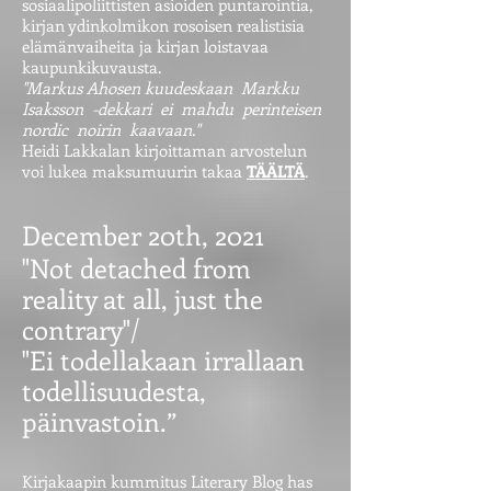
sosiaalipoliittisten asioiden puntarointia,
kirjan ydinkolmikon rosoisen realistisia
elämänvaiheita ja kirjan loistavaa
kaupunkikuvausta.
"Markus Ahosen kuudeskaan Markku
Isaksson -dekkari ei mahdu perinteisen
nordic noirin kaavaan."
Heidi Lakkalan kirjoittaman arvostelun
voi lukea maksumuurin takaa
TÄÄLTÄ
.
December 20th, 2021
"Not detached from
reality at all, just the
contrary"/
"Ei todellakaan irrallaan
todellisuudesta,
päinvastoin.”
Kirjakaapin kummitus Literary Blog has