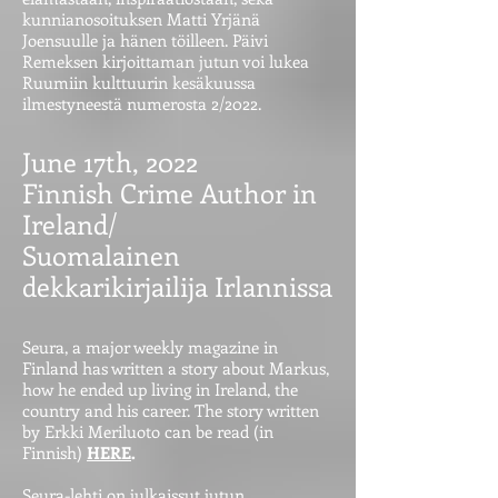
kunnianosoituksen Matti Yrjänä
Joensuulle ja hänen töilleen. Päivi
Remeksen kirjoittaman jutun voi lukea
Ruumiin kulttuurin kesäkuussa
ilmestyneestä numerosta 2/2022.
June 17th, 2022
Finnish Crime Author in
Ireland/
Suomalainen
dekkarikirjailija Irlannissa
Seura, a major weekly magazine in
Finland has written a story about Markus,
how he ended up living in Ireland, the
country and his career. The story written
by Erkki Meriluoto can be read (in
Finnish)
HERE
.
Seura-lehti on julkaissut jutun