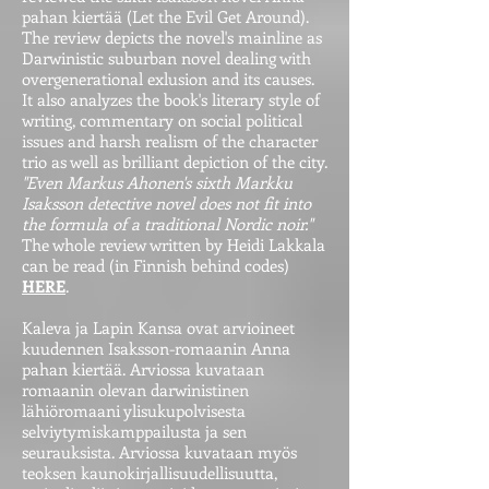
pahan kiertää (Let the Evil Get Around).
The review depicts the novel's mainline as
Darwinistic suburban novel dealing with
overgenerational exlusion and its causes.
It also analyzes the book's literary style of
writing, commentary on social political
issues and harsh realism of the character
trio as well as brilliant depiction of the city.
"Even Markus Ahonen's sixth Markku
Isaksson detective novel does not fit into
the formula of a traditional Nordic noir."
The whole review written by Heidi Lakkala
can be read (in Finnish behind codes)
HERE
.
Kaleva ja Lapin Kansa ovat arvioineet
kuudennen Isaksson-romaanin Anna
pahan kiertää. Arviossa kuvataan
romaanin olevan darwinistinen
lähiöromaani ylisukupolvisesta
selviytymiskamppailusta ja sen
seurauksista. Arviossa kuvataan myös
teoksen kaunokirjallisuudellisuutta,