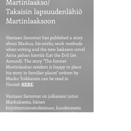
Martinlaakso/
Takaisin lapsuudenlähiö
Martinlaaksoon
Vantaan Sanomat has published a story
about Markus, his works, work methods
when writing and the new Isaksson novel
Anna pahan kiertää (Let the Evil Get
Around). The story "The former
Martinlaakso resident is happy to place
his story in familiar places" written by
Marko Toikkanen can be read in
Finnish
HERE
.
Vantaan Sanomat on julkaissut jutun
Markuksesta, hänen
kirjoittamismetodeistaan, kuudennesta
Isaksson-romaanista Anna pahan kiertää
ja sen taustoista. Marko Toikkasen
kirjoittama haastattelu "Entinen