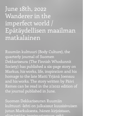
June 18th, 2022
Wanderer in the
imperfect world /
Epätäydellisen maailman
matkalainen
Ruumiin kulttuuri (Body Culture), the
quarterly journal of Suomen
Dekkariseura (The Finnish Whodunnit
Society) has published a six-page story on
Markus, his works, life, inspiration and his
homage to the late Matti Yrjänä Joensuu
and his works. The story written by Päivi
Remes can be read in the 2/2022 edition of
the journal published in June.
Suomen Dekkariseuran Ruumiin
kulttuuri -lehti on julkaissut kuusisivuisen
jutun Markuksesta, hänen kirjoistaan,
elämästään, inspiraatiostaan, sekä