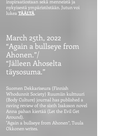
inspiraatiostaan sekä menneistä ja
nykyisestä ympäristöstään. Jutun voi
lukea
TÄÄLTÄ
.
March 25th, 2022
“Again a bullseye from
Ahonen.”/
“Jälleen Ahoselta
täysosuma.”
Suomen Dekkariseura (Finnish
Whodunnit Society) Ruumiin kulttuuri
(Body Culture) journal has published a
raving review of the sixth Isaksson novel
Anna pahan kiertää (Let the Evil Get
Around).
"Again a bullseye from Ahonen”, Tuula
Okkonen writes.