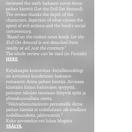
reviewed the sixth Isaksson novel Anna
pahan kiertää (Let the Evil Get Around).
The review thanks the depth of the
characters, depiction of what causes the
spiral of evil actions and the book's social
commentary.
"Based on the violent news lately, Let the
Evil Get Around is not detached from
reality at all, just the contrary."
The whole review can be read (in Finnish)
HERE
.
Kirjakaapin kummitus -kirjallisuusblogi
on arvioinut kuudennen Isaksson-
romaanin Anna pahan kiertää. Arviossa
kiitetään kirjan hahmojen syvyyttä,
pahojen tekojen taustaan liittyviä syitä ja
yhteiskunnallista otetta.
“Väkivaltauutisoinnin perusteella Anna
pahan kiertää ei todellakaan ole irrallaan
todellisuudesta, päinvastoin.”
Koko arvostelun voi lukea blogista
TÄÄLTÄ
.